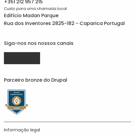
+351 212 957 215
Custo para uma chamada local
Edifício Madan Parque
Rua dos Inventores 2825-182 - Caparica Portugal
Siga-nos nos nossos canais
Drupal.org
linkedin.com
facebook.com
da
da
da
Parceiro bronze do Drupal
Javali
Javali
Javali
Informação legal