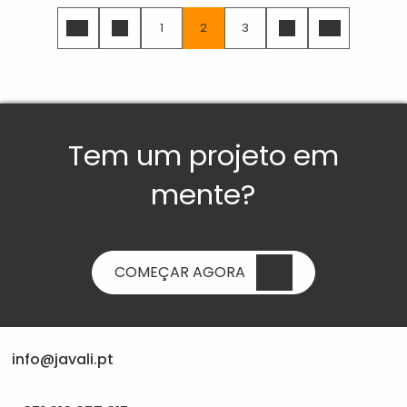
Paginação
1
2
3
Primeira
Página
Página
Página
Página
Próxima
Última
página
anterior
atual
página
página
Tem um projeto em
mente?
COMEÇAR AGORA
info@javali.pt