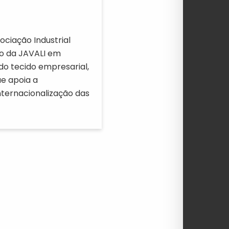
ociação Industrial
o da JAVALI em
do tecido empresarial,
e apoia a
nternacionalização das