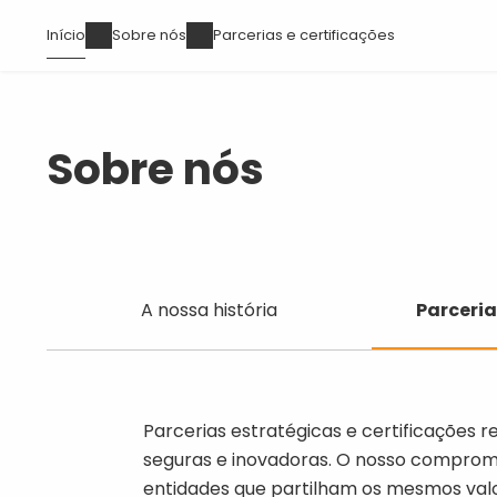
Passar
Navegação
Início
Sobre nós
Parcerias e certificações
para
estrutural
o
conteúdo
principal
Sobre nós
A
Parcerias
A nossa história
Parceria
nossa
e
história
certificaçõe
Parcerias estratégicas e certificações 
seguras e inovadoras. O nosso compromi
entidades que partilham os mesmos valo