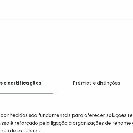
Prémios
s e certificações
Prémios e distinções
e
s
distinções
reconhecidas são fundamentais para oferecer soluções te
sso é reforçado pela ligação a organizações de renome 
res de excelência.