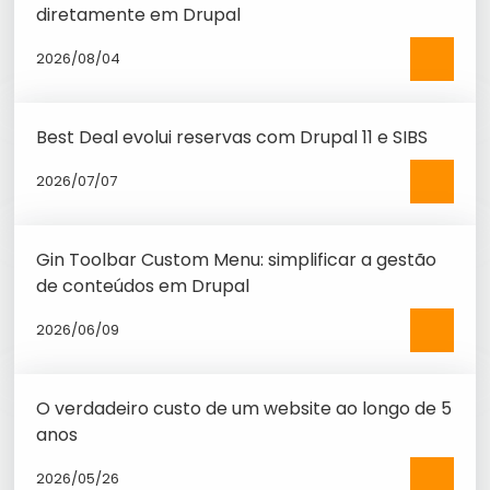
diretamente em Drupal
2026/08/04
See
more
Best Deal evolui reservas com Drupal 11 e SIBS
2026/07/07
See
more
Gin Toolbar Custom Menu: simplificar a gestão
de conteúdos em Drupal
2026/06/09
See
more
O verdadeiro custo de um website ao longo de 5
anos
2026/05/26
See