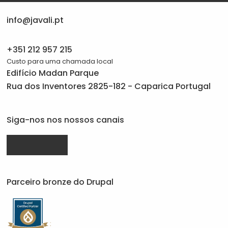
info@javali.pt
+351 212 957 215
Custo para uma chamada local
Edifício Madan Parque
Rua dos Inventores 2825-182 - Caparica Portugal
Siga-nos nos nossos canais
Drupal.org
linkedin.com
facebook.com
da
da
da
Parceiro bronze do Drupal
Javali
Javali
Javali