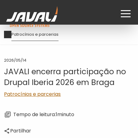
Passar
Navegação
Patrocínios e parcerias
para
estrutural
o
conteúdo
principal
2026/05/14
JAVALI encerra participação no
Drupal Iberia 2026 em Braga
Patrocínios e parcerias
Tempo de leitura:
1
minuto
Partilhar