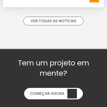
more
VER TODAS AS NOTÍCIAS
Tem um projeto em
mente?
COMEÇAR AGORA