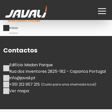
Passar
Navegação
Início
para
estrutural
o
conteúdo
Contactos
principal
Edifício Madan Parque
Rua dos Inventores 2825-182 - Caparica Portugal
info@javali.pt
+351 212 957 215
(Custo para uma chamada local)
Ver mapa