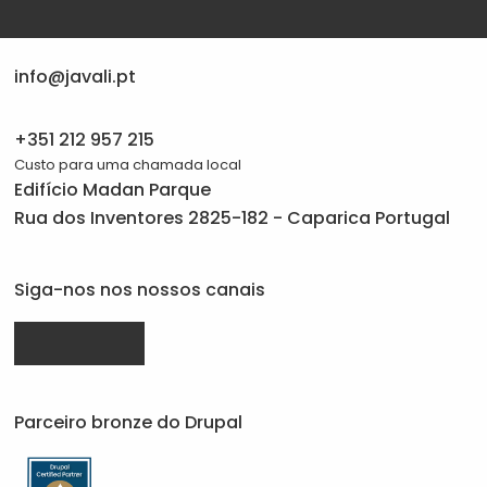
info@javali.pt
+351 212 957 215
Custo para uma chamada local
Edifício Madan Parque
Rua dos Inventores 2825-182 - Caparica Portugal
Siga-nos nos nossos canais
Drupal.org
linkedin.com
facebook.com
da
da
da
Parceiro bronze do Drupal
Javali
Javali
Javali