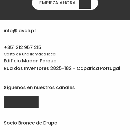
EMPIEZA AHORA
info@javali.pt
+351 212 957 215
Costo de una llamada local
Edifício Madan Parque
Rua dos Inventores 2825-182 - Caparica Portugal
Síguenos en nuestros canales
Drupal.org
linkedin.com
facebook.com
da
da
da
Socio Bronce de Drupal
Javali
Javali
Javali