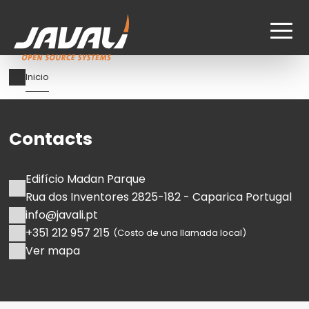
Pasar
Ruta
Inicio
al
de
contenido
navegación
principal
Contacts
Edifício Madan Parque
Rua dos Inventores 2825-182 - Caparica Portugal
info@javali.pt
+351 212 957 215
(Costo de una llamada local)
Ver mapa