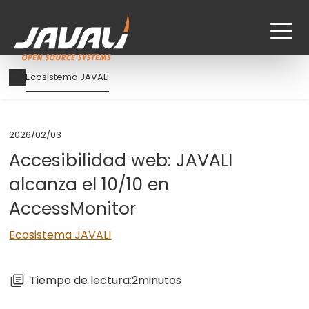
Pasar
Ruta
Ecosistema JAVALI
al
de
contenido
navegación
principal
2026/02/03
Accesibilidad web: JAVALI
alcanza el 10/10 en
AccessMonitor
Ecosistema JAVALI
Tiempo de lectura:
2
minutos