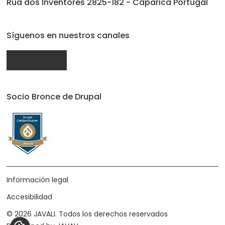
Rua dos Inventores 2825-182 - Caparica Portugal
Síguenos en nuestros canales
Drupal.org
linkedin.com
facebook.com
da
da
da
Socio Bronce de Drupal
Javali
Javali
Javali
Información legal
Accesibilidad
© 2026 JAVALI. Todos los derechos reservados