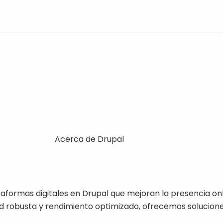
cerca
Contrib
Acerca de Drupal
e
y
rupal
comuni
taformas digitales en Drupal que mejoran la presencia on
 robusta y rendimiento optimizado, ofrecemos solucion