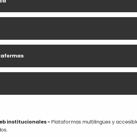
ica
ataformas
eb institucionales -
Plataformas multilingües y accesibl
os.