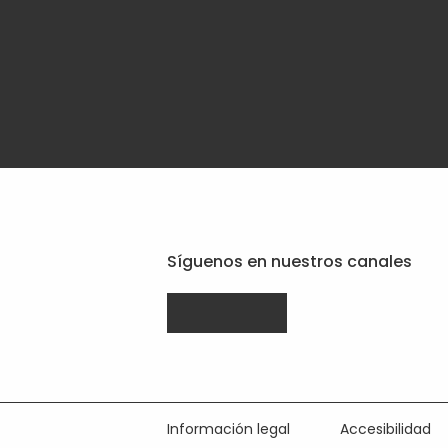
Síguenos en nuestros canales
Drupal.org
linkedin.com
facebook.com
da
da
da
Javali
Javali
Javali
Información legal
Accesibilidad