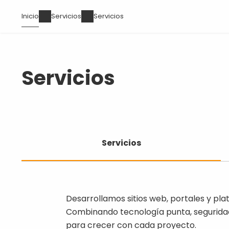
Pasar
Ruta
Inicio
Servicios
Servicios
al
de
contenido
navegación
principal
Servicios
Servicios
A
Servicios
d
D
Desarrollamos sitios web, portales y pla
Combinando tecnología punta, seguridad
para crecer con cada proyecto.